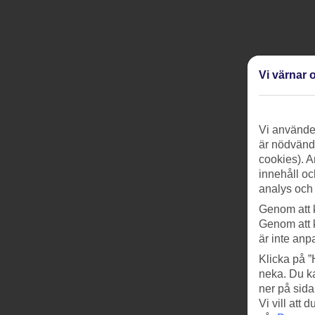
Vi värnar o
Vi använder
är nödvändi
cookies). A
innehåll oc
analys och
Genom att 
Genom att 
är inte anp
Klicka på ”
neka. Du ka
ner på sida
Vi vill att