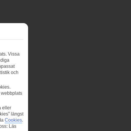
ats. Vissa
ndiga
anpassat
tistik och
kies.
r webbplats
 eller
kies” längst
ida
Cookies
.
 oss: Läs