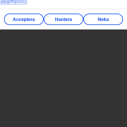
ppgiftspolicy
.
Acceptera
Hantera
Neka