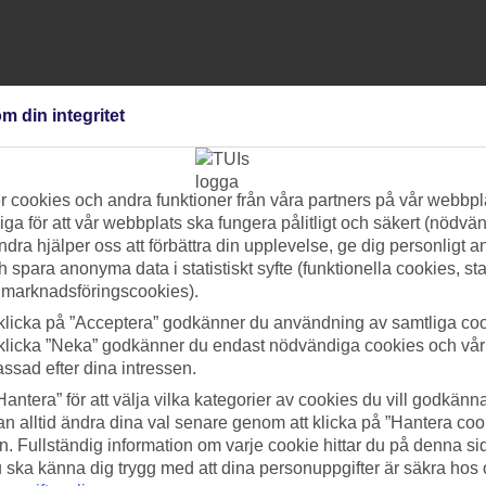
m din integritet
 cookies och andra funktioner från våra partners på vår webbpl
ga för att vår webbplats ska fungera pålitligt och säkert (nödvä
ndra hjälper oss att förbättra din upplevelse, ge dig personligt 
h spara anonyma data i statistiskt syfte (funktionella cookies, sta
 marknadsföringscookies).
klicka på ”Acceptera” godkänner du användning av samtliga coo
klicka ”Neka” godkänner du endast nödvändiga cookies och vå
assad efter dina intressen.
Hantera” för att välja vilka kategorier av cookies du vill godkänna
n alltid ändra dina val senare genom att klicka på ”Hantera coo
n. Fullständig information om varje cookie hittar du på denna s
 du ska känna dig trygg med att dina personuppgifter är säkra hos