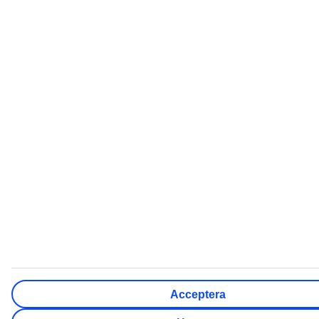
TUI Sverige
Ladda ner TUI-appen
Sista minuten
Populära resmål
Hotell
Acceptera
Weekendresor