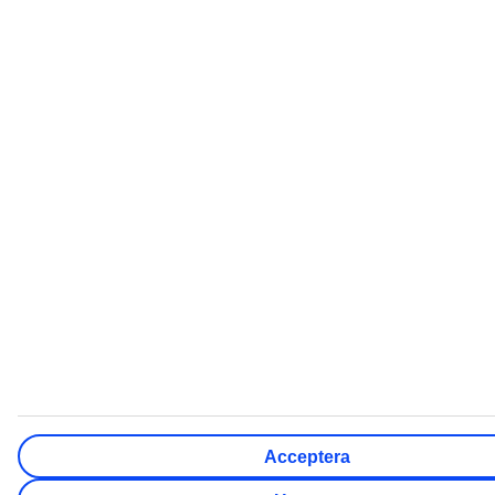
TUI Sverige
Ladda ner TUI-appen
Sista minuten
Populära resmål
Hotell
Acceptera
Weekendresor